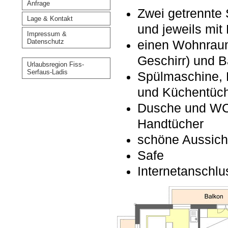
Anfrage
Zwei getrennte 
Lage & Kontakt
und jeweils mit
Impressum &
Datenschutz
einen Wohnraum
Geschirr) und B
Urlaubsregion Fiss-
Serfaus-Ladis
Spülmaschine, 
und Küchentüc
Dusche und WC 
Handtücher
schöne Aussicht
Safe
Internetanschl