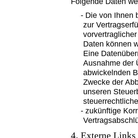
Folgende Daten wer
Die von Ihnen b
zur Vertragserf
vorvertragliche
Daten können wi
Eine Datenübermi
Ausnahme der Üb
abwickelnden Ba
Zwecke der Abb
unseren Steuerb
steuerrechtlich
zukünftige Ko
Vertragsabschl
4. Externe Links